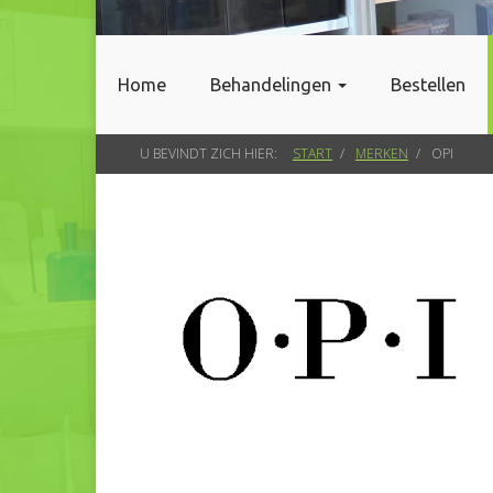
Home
Behandelingen
Bestellen
U BEVINDT ZICH HIER:
START
MERKEN
OPI