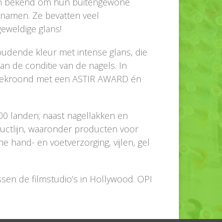
aan bekend om hun buitengewone
 namen. Ze bevatten veel
geweldige glans!
udende kleur met intense glans, die
 van de conditie van de nagels. In
l bekroond met een ASTIR AWARD én
00 landen; naast nagellakken en
ductlijn, waaronder producten voor
e hand- en voetverzorging, vijlen, gel
ussen de filmstudio’s in Hollywood. OPI