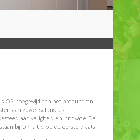
g is OPI toegewijd aan het produceren
sten aan zowel salons als
steed aan veiligheid en innovatie. De
taan bij OPI altijd op de eerste plaats.