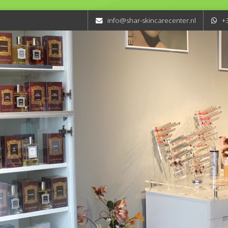
info@shar-skincarecenter.nl
+