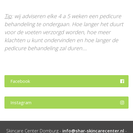
Tip
: wij adviseren elke 4 a 5 weken een pedicure
behandeling te ondergaan. Hoe langer het duurt
voor de voeten verzorgd worden, hoe meer
klachten u kunt ondervinden en hoe langer de
pedicure behandeling zal duren....
Facebook
Instagram
Skincare Center Domburg -
info@shar-skincarecenter.nl
-