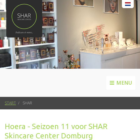
MENU
START
SHAR
Hoera - Seizoen 11 voor SHAR
Skincare Center Domburg