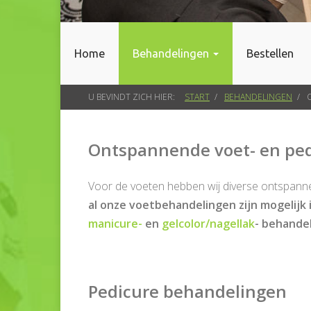
Home
Behandelingen
Bestellen
U BEVINDT ZICH HIER:
START
BEHANDELINGEN
Ontspannende voet- en pe
Voor de voeten hebben wij diverse ontspann
al onze voetbehandelingen zijn mogelijk
manicure-
en
gelcolor/nagellak
- behande
Pedicure behandelingen