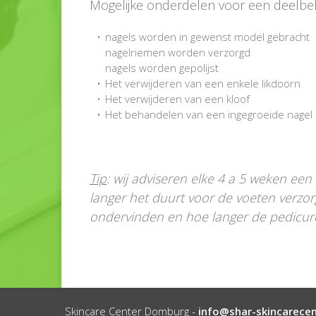
Mogelijke onderdelen voor een deelbe
nagels worden in gewenst model gebracht
nagelriemen worden verzorgd
nagels worden gepolijst
Het verwijderen van een enkele likdoorn
Het verwijderen van een kloof
Het behandelen van een ingegroeide nagel
Tip
: wij adviseren elke 4 a 5 weken ee
langer het duurt voor de voeten verzo
ondervinden en hoe langer de pedicure
Skincare Center Domburg -
info@shar-skincarecen