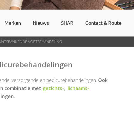
Merken
Nieuws
SHAR
Contact & Route
ONTSPANNENDE VOETBEHANDELING
dicurebehandelingen
ende, verzorgende en pedicurebehandelingen.
Ook
 in combinatie met
gezichts-,
lichaams-
lingen.