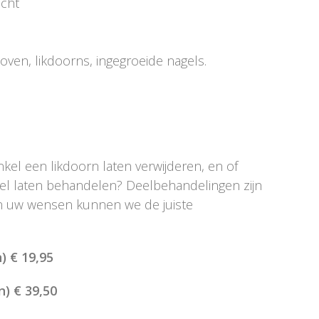
acht
loven, likdoorns, ingegroeide nagels.
nkel een likdoorn laten verwijderen, en of
gel laten behandelen? Deelbehandelingen zijn
an uw wensen kunnen we de juiste
) € 19,95
) € 39,50