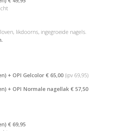
n) € 49,95
acht
loven, likdoorns, ingegroeide nagels.
n.
n) + OPI Gelcolor € 65,00
(ipv 69,95)
en) + OPI Normale nagellak € 57,50
n) € 69,95