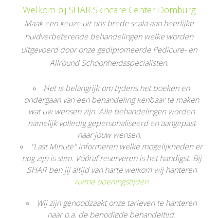
Welkom bij SHAR Skincare Center Domburg
Maak een keuze uit ons brede scala aan heerlijke
huidverbeterende behandelingen welke worden
uitgevoerd door onze gediplomeerde Pedicure- en
Allround Schoonheidsspecialisten.
Het is belangrijk om tijdens het boeken en
ondergaan van een behandeling kenbaar te maken
wat uw wensen zijn. Alle behandelingen worden
namelijk volledig gepersonaliseerd en aangepast
naar jouw wensen.
''Last Minute'' informeren welke mogelijkheden er
nog zijn is slim. Vóóraf reserveren is het handigst. Bij
SHAR ben jij altijd van harte welkom wij hanteren
ruime openingstijden
Wij zijn genoodzaakt onze tarieven te hanteren
naar o.a. de benodigde behandeltijd.