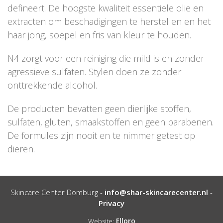
defineert. De hoogste kwaliteit essentiele olie en
extracten om beschadigingen te herstellen en het
haar jong, soepel en fris van kleur te houden.
N4 zorgt voor een reiniging die mild is en zonder
agressieve sulfaten. Stylen doen ze zonder
onttrekkende alcohol.
De producten bevatten geen dierlijke stoffen,
sulfaten, gluten, smaakstoffen en geen parabenen.
De formules zijn nooit en te nimmer getest op
dieren.
Skincare Center Domburg -
info@shar-skincarecenter.nl
-
Privacy
Website:
Elloro