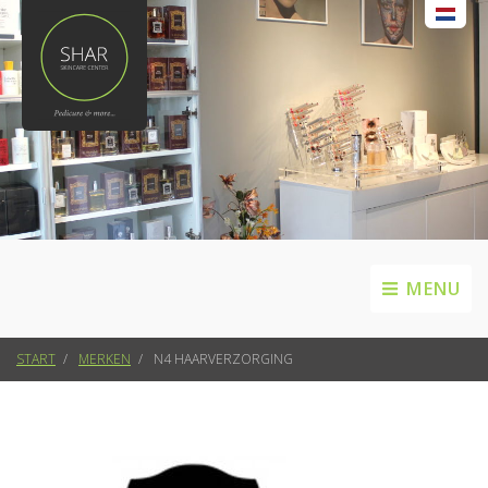
MENU
START
MERKEN
N4 HAARVERZORGING